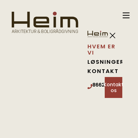
HVEM ER
VI
LØSNINGER
KONTAKT
Kontakt
86624424
os